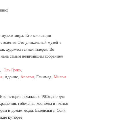
микс)
 музеев мира. Его коллекции
 столетия. Это уникальный музей в
ак художественная галерея. Во
изнана самым величайшем собранием
,
Эль Греко
,
ая
, Адонис,
Аполон
, Ганимед,
Милон
го история началась с 1905г, но для
украшения, гобелены, костюмы и платья
ерам и домам моды. Баленсиага, Соня
икие кутюрье