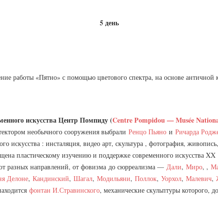
5 день
ние работы «Пятно» с помощью цветового спектра, на основе античной 
менного искусства Центр Помпиду (
Centre Pompidou — Musée Nationa
итектором необычного сооружения выбрали
Ренцо Пьяно
и
Ричарда Родж
го искусства : инсталяция, видео арт, скультура , фотография, живопись,
ящена пластическому изучению и поддержке современного искусства XX 
абот разных направлений, от фовизма до сюрреализма —
Дали
,
Миро
, ,
Ма
ня Делоне
,
Кандинский
,
Шагал
,
Модильяни
,
Поллок
,
Уорхол
,
Малевич
,
 находится
фонтан И.Стравинского
, механические скульптуры которого, 