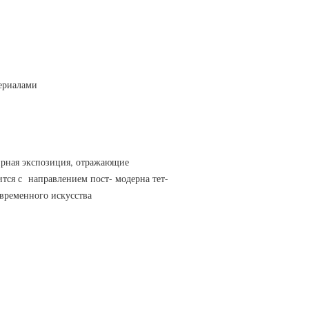
териалами
ирная экспозиция, отражающие
тся с направлением пост- модерна тет-
овременного искусства