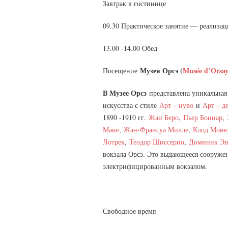
Завтрак в гостинице
09.30 Практическое занятие — реализац
13.00 -14.00 Обед
Музея Орсэ (
Musée d’Orsa
Посещение
В Музее Орсэ
представлена уникальная
искусства с стиле
Арт – нуво
и
Арт – д
1890 -1910 гг.
Жан Беро
,
Пьер Боннар
,
Мане
,
Жан-Франсуа Милле
,
Клод Mоне
Лотрек
,
Теодор Шиссерио
,
Доминик Эн
вокзала Орсэ. Это выдающееся сооруже
электрифицированным вокзалом.
Свободное время