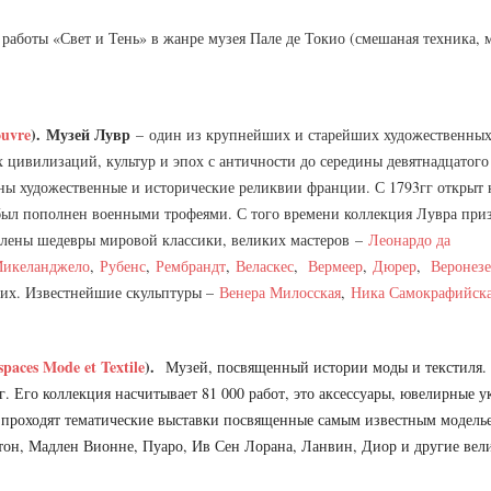
 работы «Свет и Тень» в жанре музея Пале де Токио (смешаная техника, 
uvre
).
Музей Лувр
–
один из крупнейших и старейших художественных
 цивилизаций, культур и эпох с античности до середины девятнадцатого
нны художественные и исторические реликвии франции. С 1793гг открыт к
был пополнен военными трофеями. С того времени коллекция Лувра пр
влены шедевры мировой классики, великих мастеров
–
Леонардо да
икеланджело
,
Рубенс
,
Рембрандт
,
Веласкес
,
Вермеер
,
Дюрер
,
Веронезе
их. Известнейшие скульптуры –
Венера Милосская
,
Ника Самокрафийск
spaces Mode et Textile
).
Музей, посвященный истории моды и текстиля. Е
г. Его коллекция насчитывает 81 000 работ, это аксессуары, ювелирные 
ь проходят тематические выставки посвященные самым известным модель
тон, Мадлен Вионне, Пуаро, Ив Сен Лорана, Ланвин, Диор и другие вел