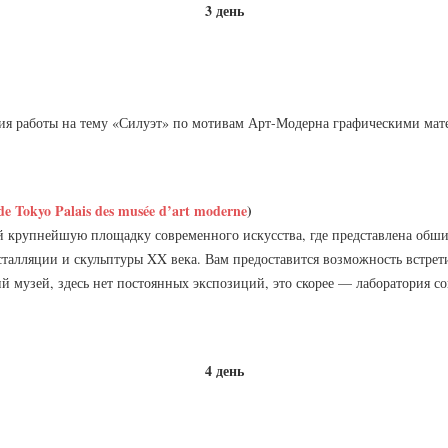
3 день
ция работы на тему «Силуэт» по мотивам Арт-Модерна графическими ма
 de Tokyo Palais des musée d’art moderne
)
ой крупнейшую площадку современного искусства, где представлена обш
талляции и скульптуры XX века. Вам предоставится возможность встрети
ий музей, здесь нет постоянных экспозиций, это скорее — лаборатория с
4 день