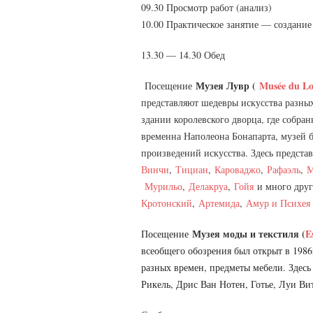
09.30 Просмотр работ (анализ)
10.00 Практическое занятие — создание
13.30 — 14.30 Обед
Музея Лувр (
Musée du Lo
Посещение
представляют шедевры искусства разных
здании королевского дворца, где собра
временна Наполеона Бонапарта, музей 
произведений искусства. Здесь предста
Винчи
,
Тициан
,
Кароваджо
,
Рафаэль
,
М
Мурильо
,
Делакруа
,
Гойя
и много друг
Кротонский
,
Артемида
,
Амур и Психея
Музея моды и текстиля (
E
Посещение
всеобщего обозрения был открыт в 1986
разных времен, предметы мебели. Здес
Рикель, Дрис Ван Нотен, Готье, Луи Ви