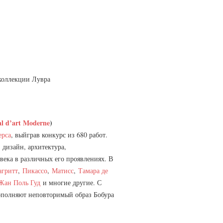
коллекции Лувра
l d’art Moderne
)
ерса
, выйграв конкурс из 680 работ.
 дизайн, архитектура,
века в различных его проявлениях. В
гритт
,
Пикассо
,
Матисс
,
Тамара де
Жан Поль Гуд
и многие другие. С
дополняют неповторимый образ Бобура