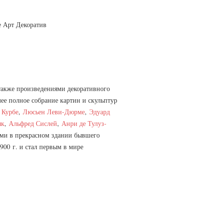
е Арт Декоратив
также произведениями декоративного
ее полное собрание картин и скульптур
 Курбе
,
Люсьен Леви-Дюрме
,
Эдуард
як
,
Альфред Сислей
,
Анри де Тулуз-
ими в прекрасном здании бывшего
900 г. и стал первым в мире