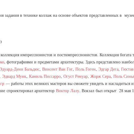
ия задания в технике коллаж на основе объектов представленных в музе
y
)
 коллекция импрессионистов и постимпрессионистов. Коллекция богата 
еко
, фотографиями и предметами архитектуры. Здесь представлено наибол
Эдуард-Дени Бальдюс
,
Винсент Ван Гог
,
Поль Гоген
,
Эдгар Дега
,
Гюстав
,
Эдвард Мунк
,
Камиль Писсарро
,
Огуст Ренуар
,
Жорж Сера
,
Поль Синь
гр
— работы этих великих мастеров вы сможете увидеть и насладиться 
ние спроектировал архитектор
Виктор Лалу
. Вокзал был открыт 28 мая 1