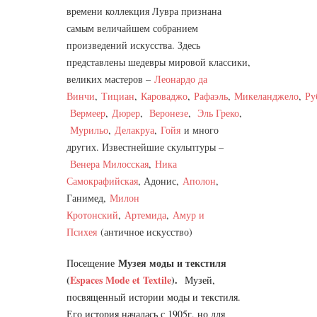
времени коллекция Лувра признана
самым величайшем собранием
произведений искусства. Здесь
представлены шедевры мировой классики,
великих мастеров
–
Леонардо да
Винчи
,
Тициан
,
Кароваджо
,
Рафаэль
,
Микеланджело
,
Ру
Вермеер
,
Дюрер
,
Веронезе
,
Эль Греко
,
Мурильо
,
Делакруа
,
Гойя
и много
других. Известнейшие скульптуры –
Венера Милосская
,
Ника
Самокрафийская
, Адонис,
Аполон
,
Ганимед,
Милон
Кротонский
,
Артемида
,
Амур и
Психея
(античное искусство)
Музея моды и текстиля
Посещение
(
Espaces Mode et Textile
).
Музей,
посвященный истории моды и текстиля.
Его история началась с 1905г, но для