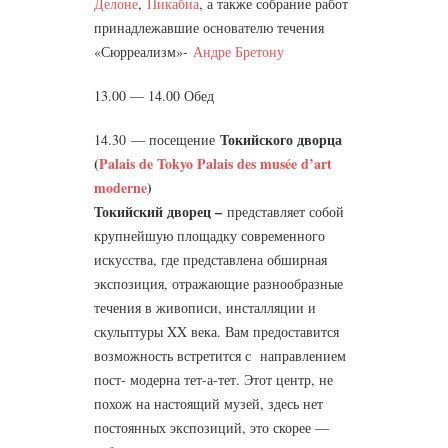
Делоне
,
Пикабиа
, а также собрание работ
принадлежавшие основателю течения
«Сюрреализм»-
Андре Бретону
13.00 — 14.00 Обед
Токийского дворца
14.30 — посещение
(
Palais de Tokyo Palais des musée d’art
moderne
)
Токийский дворец –
представляет собой
крупнейшую площадку современного
искусства, где представлена обширная
экспозиция, отражающие разнообразные
течения в живописи, инсталляции и
скульптуры XX века. Вам предоставится
возможность встретится с направлением
пост- модерна тет-а-тет. Этот центр, не
похож на настоящий музей, здесь нет
постоянных экспозиций, это скорее —