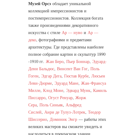
Музей Орсэ
обладает уникальной
коллекцией импрессионистов и
постимпрессионистов. Коллекция богата
также произведениями декоративного
искусства с стиле
Ар — нуво
и
Ар —
деко
, фотографиями и предметами
архитектуры. Где представлены наиболее
полное собрание картин и скульптур 1890
-1910 гг.
Жан Беро
,
Пьер Боннар
,
Эдуард-
Дени Бальдюс
,
Винсент Ван Гог
,
Поль
Гоген
,
Эдгар Дега
,
Гюстав Курбе
,
Люсьен
Леви-Дюрме
,
Эдуард Мане
,
Жан-Франсуа
Милле
,
Клод Mоне
,
Эдвард Мунк
,
Камиль
Писсарро
,
Огуст Ренуар
,
Жорж
Сера
,
Поль Синьяк
,
Альфред
Сислей
,
Анри де Тулуз-Лотрек
,
Теодор
Шиссерио
,
Доминик Энгр
— работы этих
великих мастеров вы сможете увидеть и
наслодиться в прекрасном здании