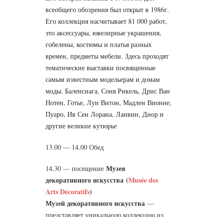
всеобщего обозрения был открыт в 1986г.
Его коллекция насчитывает 81 000 работ,
это аксессуары, ювелирные украшения,
гобелены, костюмы и платья разных
времен, предметы мебели. Здесь проходят
тематические выставки посвященные
самым известным модельерам и домам
моды. Баленсиага, Соня Рикель, Дрис Ван
Нотен, Готье, Луи Витон, Мадлен Вионне,
Пуаро, Ив Сен Лорана, Ланвин, Диор и
другие великие кутюрье
13.00 — 14.00 Обед
Музея
14.30 — посещение
декоративного искусства
(
Musée des
Arts Décoratifs
)
Музей декоративного искусства
—
представляет уникальную коллекцию из