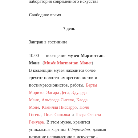
лаборатория современного искусства
Свободное время
7 день
Завтрак в гостинице
музея
Мармоттан
-
10.00 — посещение
Моне
(
Musée Marmottan Monet
)
В коллекции музея находится более
трехсот полотен импрессионистов
и
постимрессионистов
, работы
,
Берты
Моризо
,
Эдгара Дега
,
Эдуарда
Мане
,
Альфреда Сиселя
,
Клода
Моне
,
Камилля Писсарро
,
Поля
Гогена
,
Поля Синьяка
и
Пьера Огюста
Ренуара
.
В этом музее, хранится
уникальная картина
L’impression,
давшая
название направлению в искусстве –