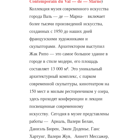
Contemporain du Val — de — Marne
)
Коллекция музея современного искусства
города Валь — де — Марна- включает
более тысячи произведений искусства,
созданных с 1950 до наших дней
французскими художниками и
скульпторами. Архитектором выступил
Жак Рипо — это самое большое здание в
городе в стиле модерн, его площадь
составляет 13 000 м². Это уникальный
архитектурный комплекс, с парком
современной скульптуры, кинотеатром на
150 мест и милым ресторенчиком у озера,
здесь проходят конференции и лекции
посвещенные современному
искусству. Сегодня в музее представлены
работы — Арналь, Валери Белан,
Даниэль Бюрен, Эжен Доденье, Ганс
Хартунг, Валери Жув, Аннетт Мессажер,