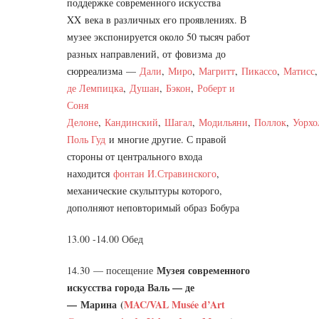
поддержке современного искусства
XX века в различных его проявлениях. В
музее экспонируется около 50 тысяч работ
разных направлений,
от
фовизма
до
сюрреализма
—
Дали
,
Миро
,
Магритт
,
Пикассо
,
Матисс
де Лемпицка
,
Душан
,
Бэкон
,
Роберт и
Соня
Делоне
,
Кандинский
,
Шагал
,
Модильяни
,
Поллок
,
Уорхо
Поль Гуд
и многие другие. С правой
стороны от центрального входа
находится
фонтан И.Стравинского
,
механические скульптуры которого,
дополняют неповторимый образ Бобура
13.00 -14.00 Обед
Музея современного
14.30 — посещение
искусства города Валь — де
—
Марина (
MAC/VAL Musée d’Art