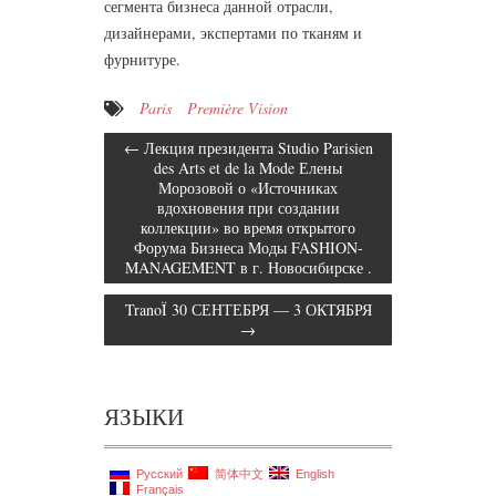
сегмента бизнеса данной отрасли,
дизайнерами, экспертами по тканям и
фурнитуре.
Paris
Première Vision
←
Лекция президента Studio Parisien
des Arts et de la Mode Елены
Морозовой о «Источниках
вдохновения при создании
коллекции» во время открытого
Форума Бизнеса Моды FASHION-
MANAGEMENT в г. Новосибирске .
TranoÏ 30 СЕНТЕБРЯ — 3 ОКТЯБРЯ
→
ЯЗЫКИ
Русский
简体中文
English
Français