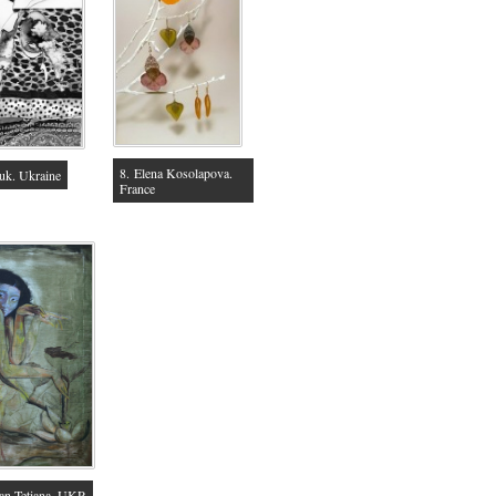
8. Elena Kosolapova.
uk. Ukraine
France
an Tetiana. UKR