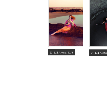
23. Lili Aleeva. RUS
24. Lili Alee