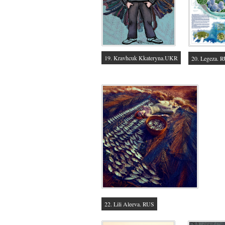
19. Kravhcuk Kkateryna.UKR
20. Legeza. 
22. Lili Aleeva. RUS