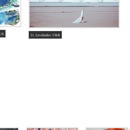
RUS
21. Levchenko. UKR