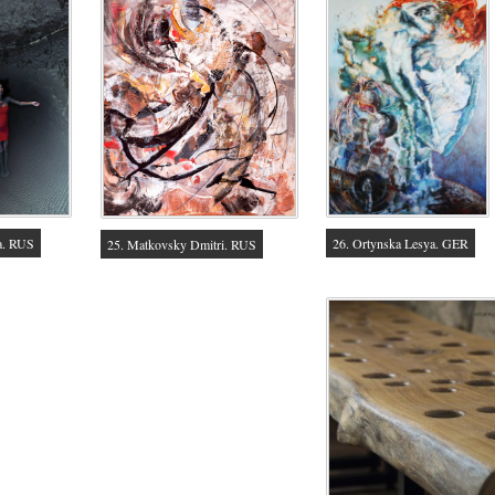
va. RUS
26. Ortynska Lesya. GER
25. Matkovsky Dmitri. RUS