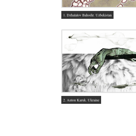
1. Dzhalalov Bahodir. Uzbekistan
2. Anton Karuk. Ukraine