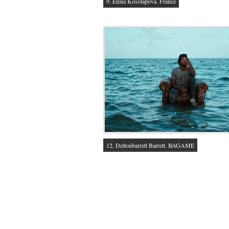
9. Elena Kosolapova. France
12. Deltonbarrett Barrett. BAGAME