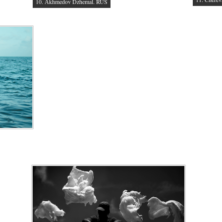
10. Аkhmedov Dzhemal. RUS