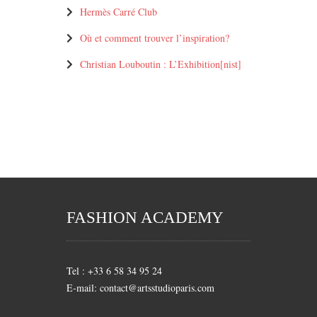
Hermès Carré Club
Où et comment trouver l’inspiration?
Christian Louboutin : L’Exhibition[nist]
FASHION ACADEMY
Tel : +33 6 58 34 95 24
E-mail: contact@artsstudioparis.com