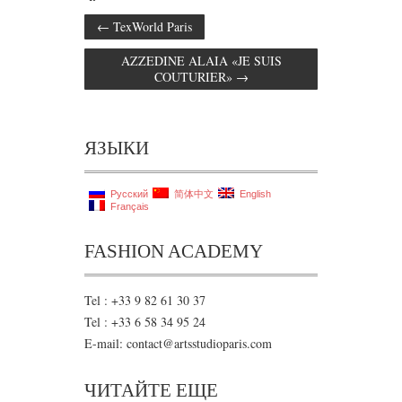
←
TexWorld Paris
AZZEDINE ALAIA «JE SUIS
COUTURIER»
→
ЯЗЫКИ
Русский
简体中文
English
Français
FASHION ACADEMY
Tel : +33 9 82 61 30 37
Tel : +33 6 58 34 95 24
E-mail: contact@artsstudioparis.com
ЧИТАЙТЕ ЕЩЕ