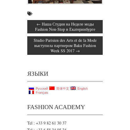
←
Наша Студия на Неделе моды
Fashion Non-Stop в Екатеринбурге
Studio Parisien des Arts et de la Mode
выступила партнером Baku Fashion
Week SS 2017
→
ЯЗЫКИ
Русский
简体中文
English
Français
FASHION ACADEMY
Tel : +33 9 82 61 30 37
Tel : +33 6 58 34 95 24