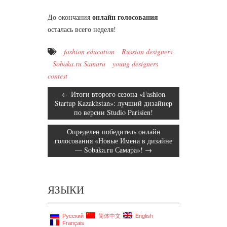
онлайн голосования
До окончания
осталась всего неделя!
fashion education
Russian designers
Sobaka.ru Samara
young designers
contest
←
Итоги второго сезона «Fashion
Startup Kazakhstan»: лучший дизайнер
по версии Studio Parisien!
Определен победитель онлайн
голосования «Новые Имена в дизайне
— Sobaka.ru Самара»!
→
ЯЗЫКИ
Русский
简体中文
English
Français