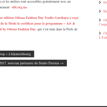
s et les ateliers sont accessibles gratuitement avec un
Di
ofd.org.ua
vénement
.
He
3ème édition Odessa Fashion Day Youlia Gurskaya a reçu
Où
t de la Mode le certificat pour le programme « Art &
l’insp
d by Odessa Fashion Day
, qui s’est tenu dans la Perle de
Ch
L’Exhi
op » à Iekaterinbourg
nouveau partenaire du Studio Parisien
→