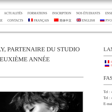
ACTUALITÉS
FORMATIONS
INSCRIPTION
NOS ÉTUDIANTS
ENS
RE
CONTACTS
FRANÇAIS
简体中文
ENGLISH
РУС
Y, PARTENAIRE DU STUDIO
LA
DEUXIÈME ANNÉE
F
Р
FA
Tel :
Tel :
E-mai