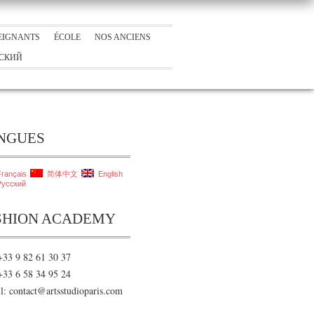
EIGNANTS
ÉCOLE
NOS ANCIENS
СКИЙ
NGUES
rançais
简体中文
English
усский
SHION ACADEMY
 +33 9 82 61 30 37
 +33 6 58 34 95 24
l: contact@artsstudioparis.com