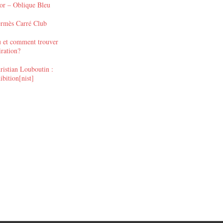
or – Oblique Bleu
rmès Carré Club
 et comment trouver
iration?
ristian Louboutin :
bition[nist]