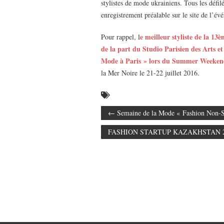
stylistes de mode ukrainiens. Tous les défilé
enregistrement préalable sur le site de l’é
e meilleur styliste de la 1
Pour rappel, l
de la part du Studio Parisien des Arts e
Mode à Paris » lors du Summer Weeken
la Mer Noire le 21-22 juillet 2016.
←
Semaine de la Mode « Fashion Non-St
FASHION STARTUP KAZAKHSTAN 2017, 