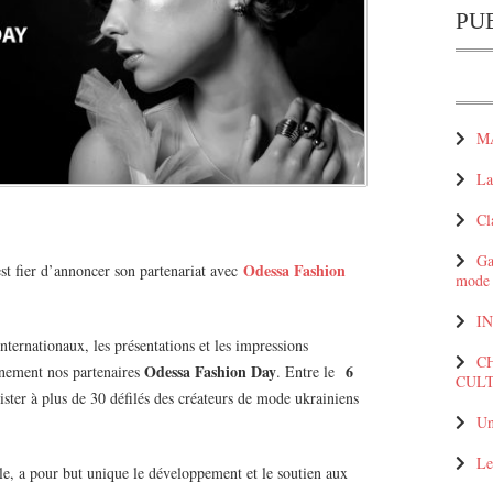
PU
M
La
Cl
Ga
Odessa Fashion
t fier d’annoncer son partenariat avec
mode
I
internationaux, les présentations et les impressions
C
Odessa Fashion Day
6
vénement nos partenaires
. Entre le
CULT
sister à plus de 30 défilés des créateurs de mode ukrainiens
Un
Le
e, a pour but unique le développement et le soutien aux