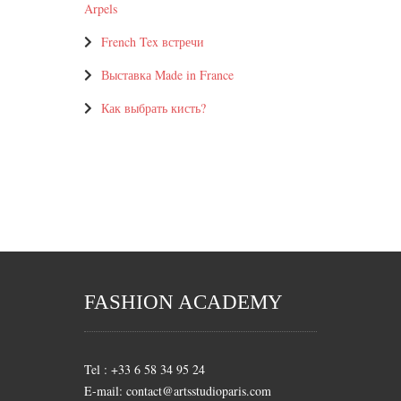
Arpels
French Tex встречи
Выставка Made in France
Как выбрать кисть?
FASHION ACADEMY
Tel : +33 6 58 34 95 24
E-mail: contact@artsstudioparis.com