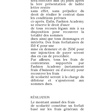
sera effective huit (8) jours après
la 1ere présentation de ladite
lettre restée
sans effet, sans préjudice du
droit de résilier le contrat dans
les conditions prévues
ci-après. Enfin, Fashion Academy,
se réserve le droit d’user
de tous recours légaux mis à sa
disposition pour recouvrer la
totalité des sommes
dues ainsi que tous dommages et
intérêts. Des frais forfaitaires de
150 € pour une
mise en demeure et de 250€ pour
une injonction de payer seront
dus en cas de procédure.
Par ailleurs, tous les frais de
contentieux supportés par
Fashion Academy (notamment
frais d’huissier ou d’avocat) pour
recouvrer les frais
de scolarité seront à la charge du
débiteur et s’ajouteront aux
sommes dues.
RÉSILIATION
Le montant annuel des frais
de scolarité constitue un forfait
basé sur les frais généraux de