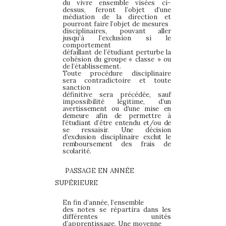
du vivre
ensemble visées ci-
dessus, feront l’objet d’une
médiation de la
direction et
pourront faire l’objet de mesures
disciplinaires, pouvant
aller
jusqu’à l’exclusion si le
comportement
défaillant de l’étudiant
perturbe
la
cohésion
du
groupe
« classe »
ou
de
l’établissement.
Toute procédure disciplinaire
sera contradictoire et toute
sanction
définitive sera précédée, sauf
impossibilité légitime,
d’un
avertissement
ou
d’une
mise
en
demeure
afin
de
permettre
à
l’étudiant
d’être
entendu
et/ou
de
se
ressaisir.
Une
décision
d’exclusion
disciplinaire
exclut
le
remboursement
des
frais
de
scolarité.
PASSAGE EN ANNÉE
SUPÉRIEURE
En fin d’année, l’ensemble
des notes se répartira dans les
différentes unités
d’apprentissage. Une moyenne