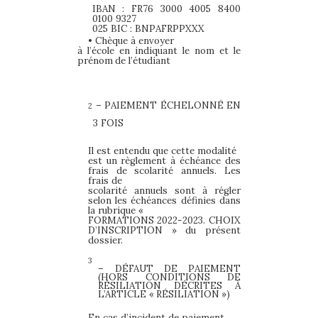
IBAN : FR76 3000 4005 8400
0100 9327
025
BIC : BNPAFRPPXXX
•
Chèque à envoyer
à l’école en indiquant le nom et le
prénom
de l’étudiant
– PAIEMENT ÉCHELONNÉ EN
2
3 FOIS
Il est entendu que cette modalité
est un règlement à échéance des
frais de scolarité annuels. Les
frais de
scolarité annuels sont à régler
selon les échéances définies dans
la rubrique «
FORMATIONS 2022-2023. CHOIX
D’INSCRIPTION » du présent
dossier.
3
– DÉFAUT DE PAIEMENT
(HORS CONDITIONS
DE
RÉSILIATION DÉCRITES À
L’ARTICLE
«
RÉSILIATION
»)
En cas d’incident de paiement,