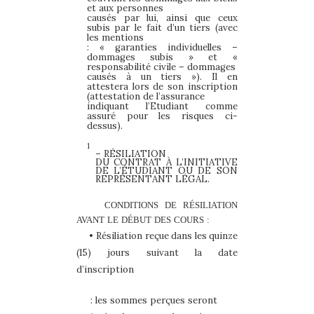
et aux personnes
causés par lui, ainsi que ceux
subis par le fait d’un tiers (avec
les mentions
: « garanties individuelles –
dommages subis » et «
responsabilité civile – dommages
causés à un tiers »). Il en
attestera lors de son inscription
(attestation de l’assurance
indiquant l’Etudiant comme
assuré pour les risques ci-
dessus).
1
– RÉSILIATION
DU CONTRAT À L’INITIATIVE
DE
L’ÉTUDIANT OU DE SON
REPRÉSENTANT LÉGAL.
CONDITIONS
DE
RÉSILIATION
AVANT
LE
DÉBUT
DES
COURS
:
•
Résiliation
reçue
dans
les
quinze
(15)
jours
suivant
la
date
d’inscription
: les sommes perçues seront