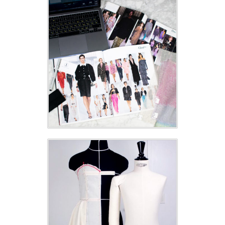
FASHION
DESIGN
DRAPING A
BESPOKE
DRESS