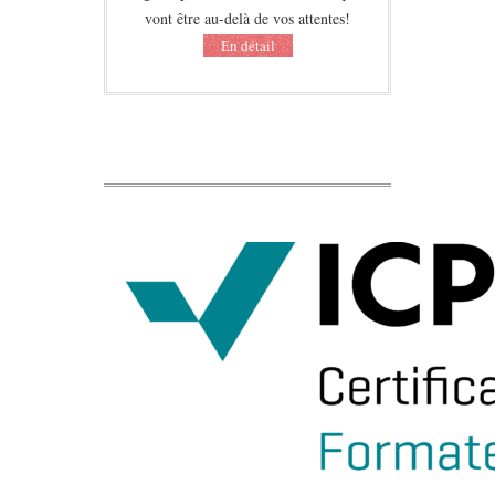
vont être au-delà de vos attentes!
Еn détail